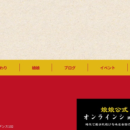
わり
娘娘
ブログ
イベント
デンス102