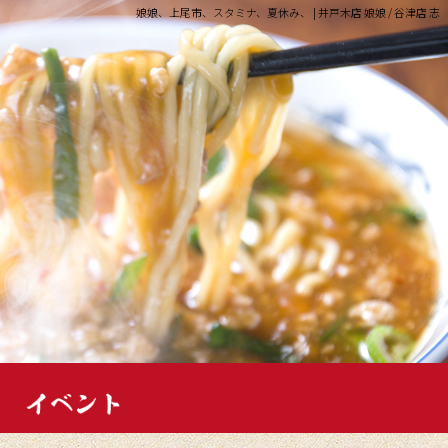
娘娘、上尾市、スタミナ、夏休み、 | 井戸木店 娘娘 / 谷津店 志