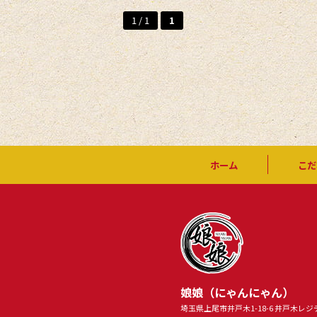
1 / 1
1
ホーム
こだ
娘娘（にゃんにゃん）
埼玉県上尾市井戸木1-18-6 井戸木レジ