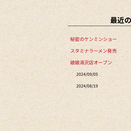
o
o
最近
k
秘密のケンミンショー
スタミナラーメン発売
娘娘湯沢店オープン
2024/09/05
2024/08/19