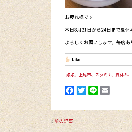
お疲れ様です
本日8月21日から24日まで夏
よろしくお願いします。毎度あ
Like
娘娘、上尾市、スタミナ、夏休み、
F
T
Li
E
a
w
n
m
c
itt
e
ai
e
er
l
«
前の記事
b