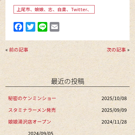
上尾市、娘娘、志、自粛、Twitter、
F
T
Li
E
a
w
n
m
c
itt
e
ai
«
前の記事
次の記事
»
e
er
l
b
o
最近の投稿
o
k
秘密のケンミンショー
2025/10/08
スタミナラーメン発売
2025/09/09
娘娘湯沢店オープン
2024/11/28
2024/09/05