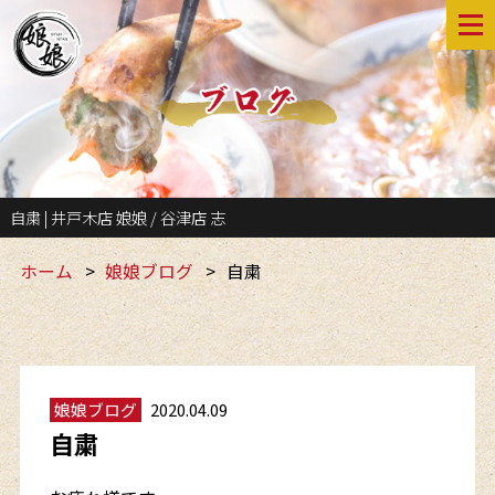
自粛 | 井戸木店 娘娘 / 谷津店 志
ホーム
娘娘ブログ
自粛
娘娘ブログ
2020.04.09
自粛