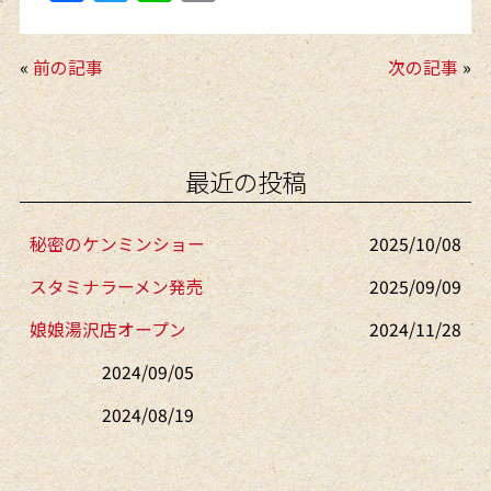
a
w
n
m
c
itt
e
ai
«
前の記事
次の記事
»
e
er
l
b
o
最近の投稿
o
k
秘密のケンミンショー
2025/10/08
スタミナラーメン発売
2025/09/09
娘娘湯沢店オープン
2024/11/28
2024/09/05
2024/08/19