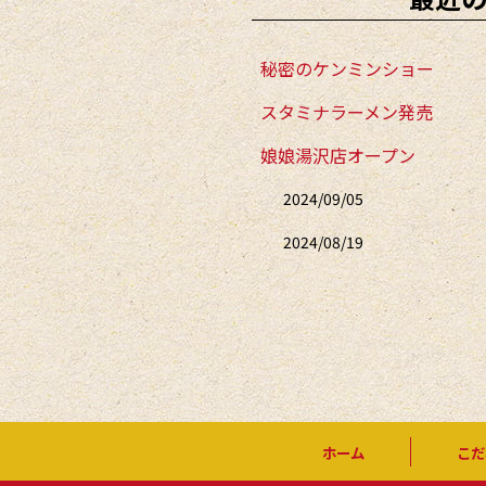
k
秘密のケンミンショー
スタミナラーメン発売
娘娘湯沢店オープン
2024/09/05
2024/08/19
ホーム
こだ