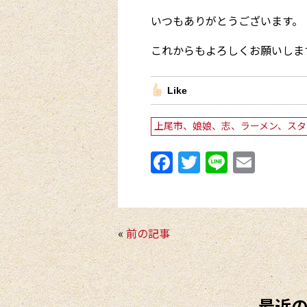
いつもありがとうございます。
これからもよろしくお願いしま
Like
上尾市、娘娘、志、ラーメン、スタ
F
T
Li
E
a
w
n
m
c
itt
e
ai
e
er
l
«
前の記事
b
o
o
最近