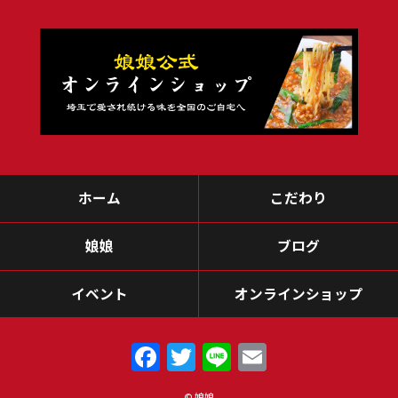
2021年12月
(1)
2021年10月
(1)
2021年8月
(2)
2021年6月
(1)
2021年5月
(2)
ホーム
こだわり
2021年4月
(1)
2021年3月
(1)
娘娘
ブログ
2021年1月
(2)
イベント
オンラインショップ
2020年12月
(2)
2020年11月
(1)
F
T
Li
E
a
w
n
m
2020年10月
(1)
© 娘娘