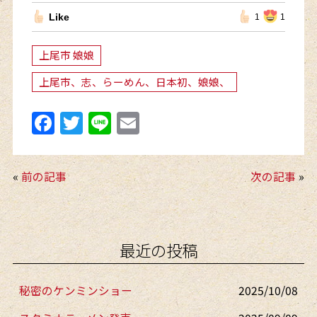
Like
1
1
上尾市 娘娘
上尾市、志、らーめん、日本初、娘娘、
F
T
Li
E
a
w
n
m
c
itt
e
ai
«
前の記事
次の記事
»
e
er
l
b
o
最近の投稿
o
k
秘密のケンミンショー
2025/10/08