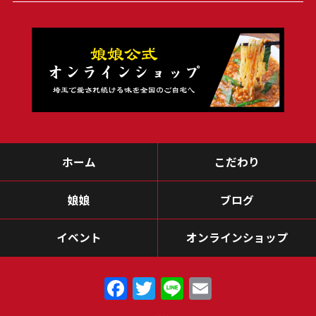
ホーム
こだわり
娘娘
ブログ
イベント
オンラインショップ
F
T
Li
E
a
w
n
m