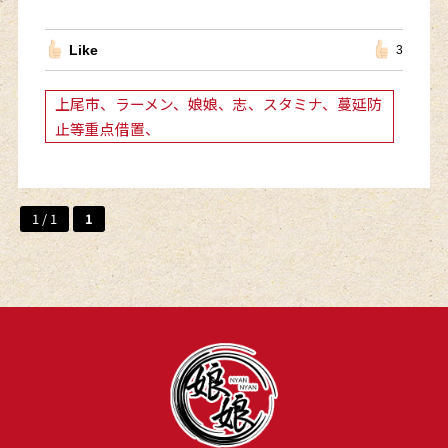
Like
3
上尾市、ラーメン、娘娘、志、スタミナ、蔓延防
止等重点借置、
1 / 1
1