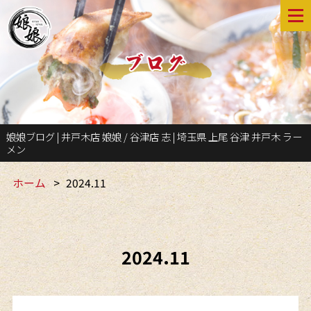
娘娘ブログ | 井戸木店 娘娘 / 谷津店 志 | 埼玉県 上尾 谷津 井戸木 ラー
メン
ホーム
2024.11
2024.11