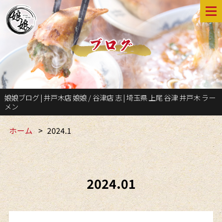
娘娘ブログ | 井戸木店 娘娘 / 谷津店 志 | 埼玉県 上尾 谷津 井戸木 ラー
メン
ホーム
2024.1
2024.01