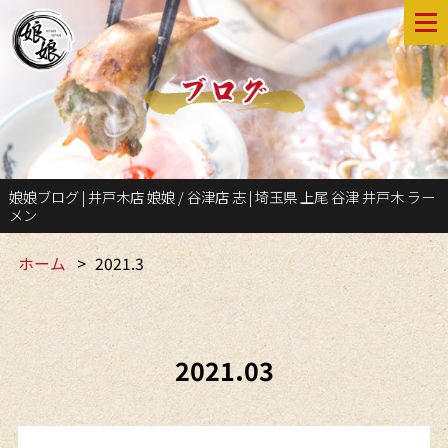
娘娘ブログ | 井戸木店 娘娘 / 谷津店 志 | 埼玉県 上尾 谷津 井戸木 ラー
メン
ホーム
2021.3
2021.03