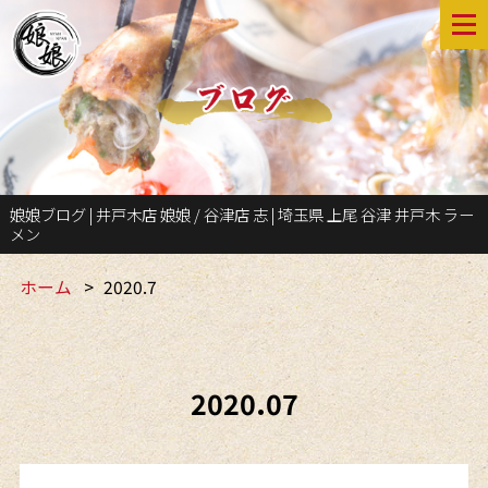
娘娘ブログ | 井戸木店 娘娘 / 谷津店 志 | 埼玉県 上尾 谷津 井戸木 ラー
メン
ホーム
2020.7
2020.07